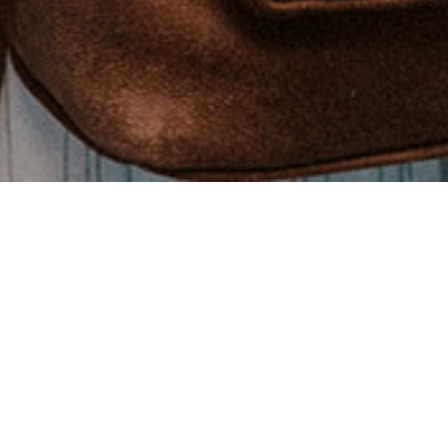
ors, you wanna
Fabulous?