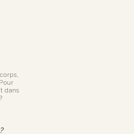
corps,
 Pour
t dans
?
n?