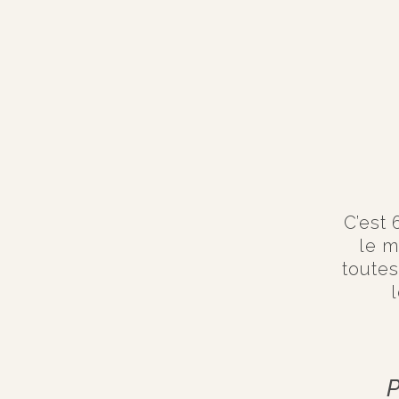
C’est
le m
toute
P